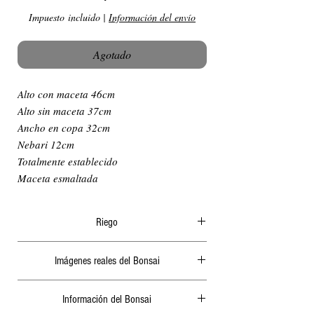
Impuesto incluido
|
Información del envío
Agotado
Alto con maceta 46cm
Alto sin maceta 37cm
Ancho en copa 32cm
Nebari 12cm
Totalmente establecido
Maceta esmaltada
Riego
El riego en verano ha de ser diario y
Imágenes reales del Bonsai
abundante, generalmente por la mañana o a
ultima hora de la tarde, nunca cuando le de el
Actualizamos periódicamente las fotografías de
sol ya que podría quemar las hojas o algunas
Información del Bonsai
nuestra página web.
raíces. 2 días sin riego en verano podrían secar