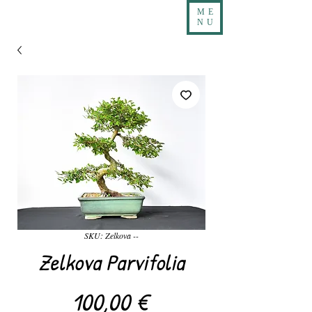
ME
NU
SKU: Zelkova --
Zelkova Parvifolia
Precio
100,00 €