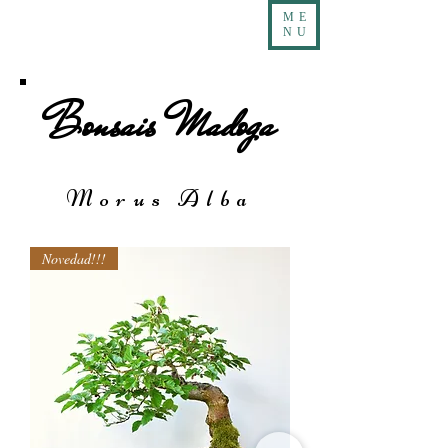
ME
NU
Bonsais Madoga
Morus Alba
Novedad!!!