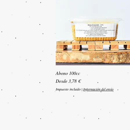
un bonsai más peq
Este abono no es
bonsai crezca más r
Vista rápida
Abono 100cc
tener en cuenta que
Precio de oferta
Desde
3,78 €
del sustrato y s
Impuesto incluido
|
Información del envío