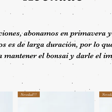
ciones, abonamos en primavera y e
s es de larga duración, por lo que
a mantener el bonsai y darle el im
 como podéis ver en los vídeos, so
as de Nitrógeno, Fósforo y Potas
bono, recomendamos regar abunda
Novedad!!!
Noveda
rar el abono. Con poca cantidad es
os, uno abonando un bonsai grand