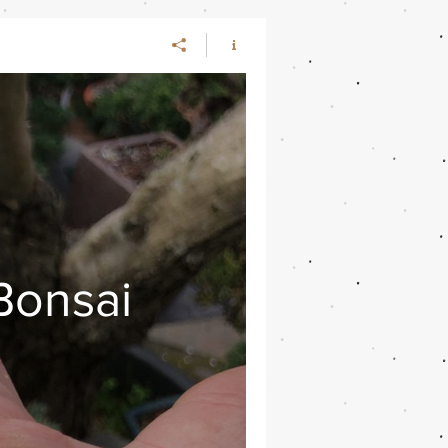
Bonsai