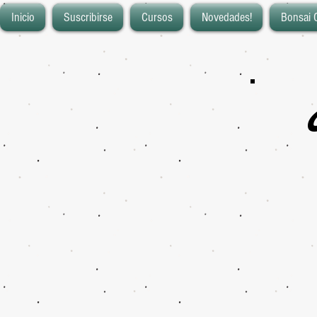
Inicio
Suscribirse
Cursos
Novedades!
Bonsai 