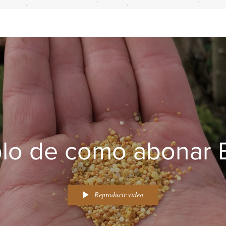
lo de como abonar 
Reproducir video