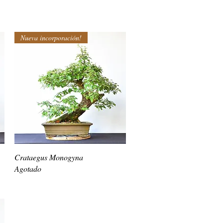
Nueva incorporación!
Vista rápida
Crataegus Monogyna
Agotado