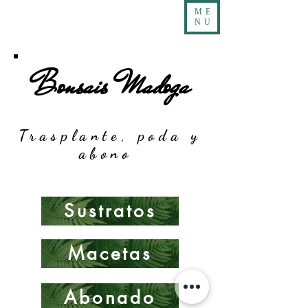
ME
NU
Bonsais Madoga
Trasplante, poda y
abono
Sustratos
Macetas
Abonado