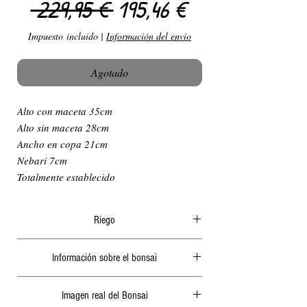
Precio
Precio de ofer
 229,95 € 
195,46 €
Impuesto incluido
|
Información del envío
Agotado
Alto con maceta 35cm
Alto sin maceta 28cm
Ancho en copa 21cm
Nebari 7cm
Totalmente establecido
Riego
El riego en verano ha de ser diario y
Información sobre el bonsai
abundante, generalmente por la mañana o a
ultima hora de la tarde, nunca cuando le de el
Dentro del paquete adjuntamos siempre un
sol ya que podría quemar las hojas o algunas
Imagen real del Bonsai
sobre con toda la información del bonsai,
raíces. 2 días sin riego en verano podrían secar