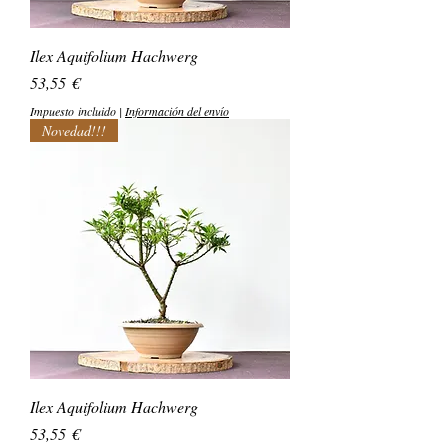
Ilex Aquifolium Hachwerg
Precio
53,55 €
Impuesto incluido
|
Información del envío
Novedad!!!
Ilex Aquifolium Hachwerg
Precio
53,55 €