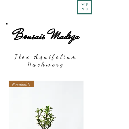
ME
NU
Bonsais Madoga
Ilex Aquifolium
Hachwerg
Novedad!!!