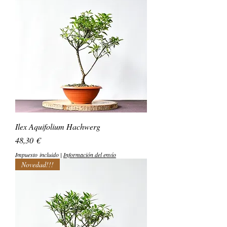
Ilex Aquifolium Hachwerg
Precio
48,30 €
Impuesto incluido
|
Información del envío
Novedad!!!