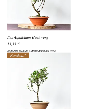
Ilex Aquifolium Hachwerg
Precio
53,55 €
Impuesto incluido
|
Información del envío
Novedad!!!