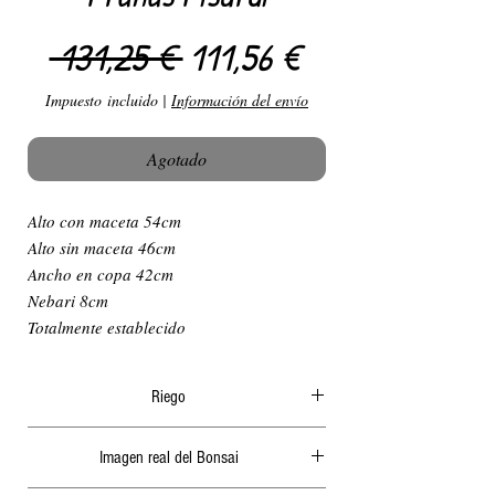
Precio
Precio de ofer
 131,25 € 
111,56 €
Impuesto incluido
|
Información del envío
Agotado
Alto con maceta 54cm
Alto sin maceta 46cm
Ancho en copa 42cm
Nebari 8cm
Totalmente establecido
Riego
El riego en verano ha de ser diario y
Imagen real del Bonsai
abundante, generalmente por la mañana o a
ultima hora de la tarde, nunca cuando le de el