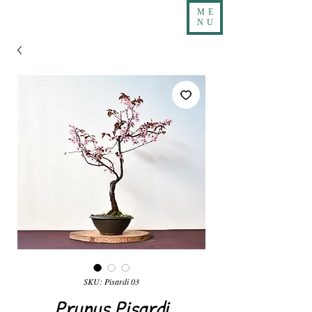
ME
NU
SKU: Pisardi 03
Prunus Pisardi