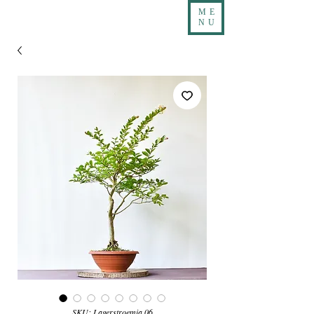
ME
NU
SKU: Lagerstroemia 06