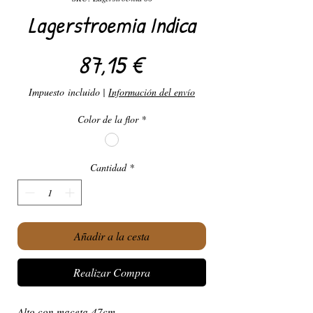
Lagerstroemia Indica
Precio
87,15 €
Impuesto incluido
|
Información del envío
Color de la flor
*
Cantidad
*
Añadir a la cesta
Realizar Compra
Alto con maceta 47cm