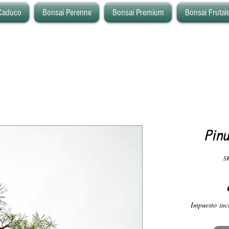
Caduco
Bonsai Perenne
Bonsai Premium
Bonsai Frutal
Pinu
SK
Impuesto inc