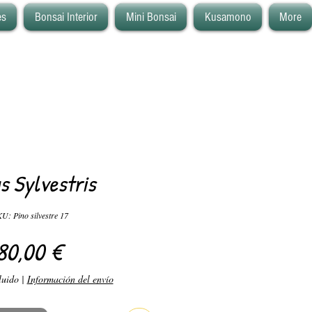
es
Bonsai Interior
Mini Bonsai
Kusamono
More
s Sylvestris
U: Pino silvestre 17
Precio
80,00 €
luido
|
Información del envío