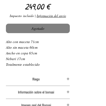
Precio
249,00 €
Impuesto incluido
|
Información del envío
Agotado
Alto con maceta 71cm
Alto sin maceta 60cm
Ancho en copa 65cm
Nebari 17cm
Totalmente establecido
Riego
El riego en verano ha de ser diario y
Información sobre el bonsai
abundante, generalmente por la mañana o a
ultima hora de la tarde, nunca cuando le de el
Dentro del paquete adjuntamos siempre un
sol ya que podría quemar las hojas o algunas
Imagen real del Bonsai