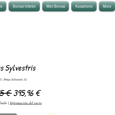
es
Bonsai Interior
Mini Bonsai
Kusamono
More
s Sylvestris
: Pinus Sylvestris 32
Precio
Precio de oferta
5 € 
395,96 €
luido
|
Información del envío