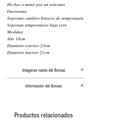
Hechas a mano por un artesano
Ourensano
Soportan cambios bruscos de temperatura
Soportan temperaturas bajo cero
Medidas:
Alto 10cm
Diametro exterior 23cm
Diametro interior 21cm
Imágenes reales del Bonsai
Actualizamos periódicamente las fotografías de
Información del Bonsai
nuestra página web.
El bonsai que aparece en la imagen es el que
Dentro del paquete adjuntamos siempre un
va a recibir. En ningún caso empleamos fotos
sobre con toda la información del bonsai,
genéricas.
ultimo trasplante y siguiente trasplante
Productos relacionados
recomendado, ultimo abonado y siguiente
abonado, la ubicación donde estaba situado en
nuestras instalaciones y algunas