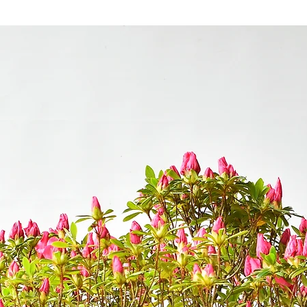
de verano . Crece bien 
mantenimiento y exhib
frutal es una delicia p
disfrute cultivando y
Malus Everest a tu c
produci