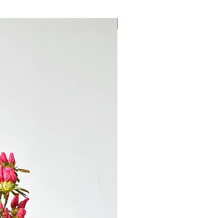
en macetas pequeñas, lo que facilita su
ición cualquier colección. Este bonsái
Novedad!!!
ara cualquier amante de los bonsais que
 dando forma a sus bonsais. Añade este
olección y disfruta viéndolo crecer y
r deliciosas manzanas.