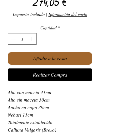
Precio
274,05 €
Impuesto incluido
|
Información del envío
Cantidad
*
Añadir a la cesta
Realizar Compra
Alto con maceta 41cm
Alto sin maceta 30cm
Ancho en copa 39cm
Nebari 11cm
Totalmente establecido
Calluna Vulgaris (Brezo)