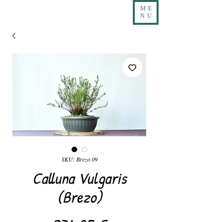
ME
NU
SKU: Brezo 09
Calluna Vulgaris
(Brezo)