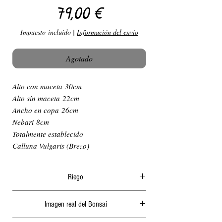
Precio
79,00 €
Impuesto incluido
|
Información del envío
Agotado
Alto con maceta 30cm
Alto sin maceta 22cm
Ancho en copa 26cm
Nebari 8cm
Totalmente establecido
Calluna Vulgaris (Brezo)
Riego
El riego en verano ha de ser diario y
Imagen real del Bonsai
abundante, generalmente por la mañana o a
ultima hora de la tarde, nunca cuando le de el