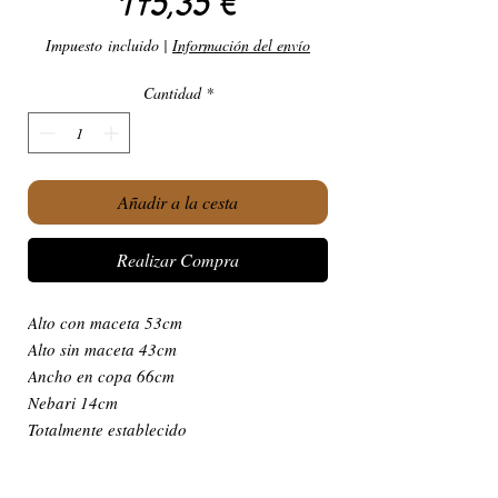
Precio
175,35 €
Impuesto incluido
|
Información del envío
Cantidad
*
Añadir a la cesta
Realizar Compra
Alto con maceta 53cm
Alto sin maceta 43cm
Ancho en copa 66cm
Nebari 14cm
Totalmente establecido