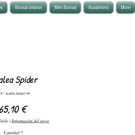
es
Bonsai Interior
Mini Bonsai
Kusamono
More
alea Spider
U: Azalea Spider 04
Precio
65,10 €
luido
|
Información del envío
Cantidad
*