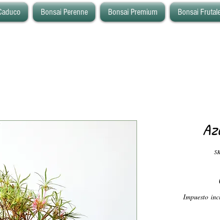
Caduco
Bonsai Perenne
Bonsai Premium
Bonsai Frutal
Az
SK
Impuesto inc