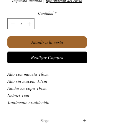
Impuesto incluido
|
Información del envío
Cantidad
*
Añadir a la cesta
Realizar Compra
Alto con maceta 18cm
Alto sin maceta 13cm
Ancho en copa 19cm
Nebari 1cm
Totalmente establecido
Riego
El riego en verano ha de ser diario y