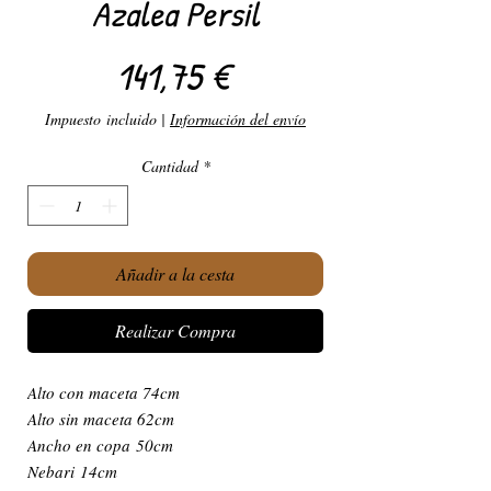
Azalea Persil
Precio
141,75 €
Impuesto incluido
|
Información del envío
Cantidad
*
Añadir a la cesta
Realizar Compra
Alto con maceta 74cm
Alto sin maceta 62cm
Ancho en copa 50cm
Nebari 14cm