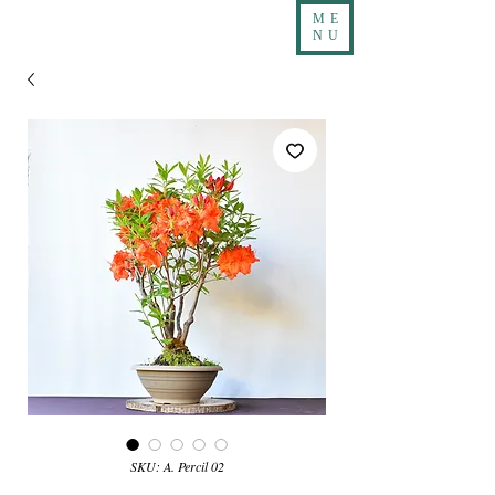
ME
NU
SKU: A. Percil 02