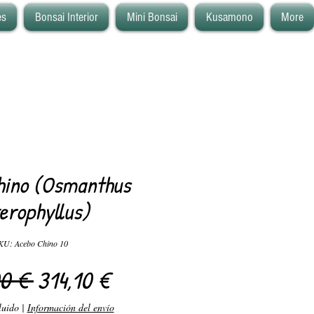
es
Bonsai Interior
Mini Bonsai
Kusamono
More
hino (Osmanthus
erophyllus)
KU: Acebo Chino 10
Precio
Precio de oferta
0 € 
314,10 €
luido
|
Información del envío