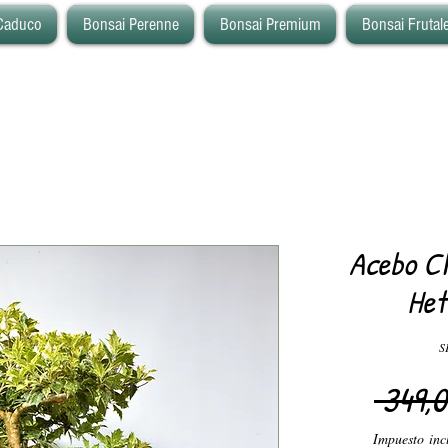
Caduco
Bonsai Perenne
Bonsai Premium
Bonsai Frutal
Acebo C
Het
S
 349,0
Impuesto inc