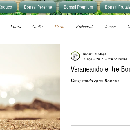
Caduco
Bonsai Perenne
Bonsai Premium
Bonsai Frutal
Flores
Otoño
Tierra
Prebonsai
Verano
C
Bonsais Madoga
30 ago 2020
2 min de lectura
Veraneando entre Bo
Veraneando entre Bonsais