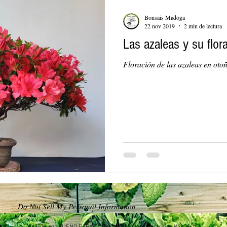
Bonsais Madoga
22 nov 2019
2 min de lectura
Las azaleas y su flor
Floración de las azaleas en oto
Do Not Sell My Personal Information
© 2023 por BUENO PARA TI. Creado orgullosamente con
Wix.com