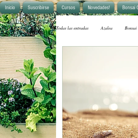
Inicio
Suscribirse
Cursos
Novedades!
Bonsai 
Todas las entradas
Azalea
Bonsai