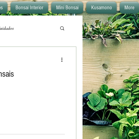
es
Bonsai Interior
Mini Bonsai
Kusamono
More
uidados
nsais