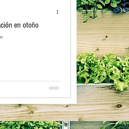
ación en otoño
ño