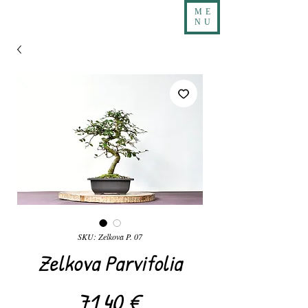
ME
NU
SKU: Zelkova P. 07
Zelkova Parvifolia
Precio
71,40 €