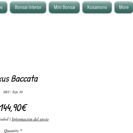
es
Bonsai Interior
Mini Bonsai
Kusamono
More
us Baccata
SKU: Tejo 30
Price
144,90€
luded
|
Información del envío
Quantity
*