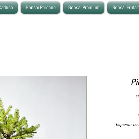
Caduco
Bonsai Perenne
Bonsai Premium
Bonsai Frutal
Pi
SK
Impuesto inc