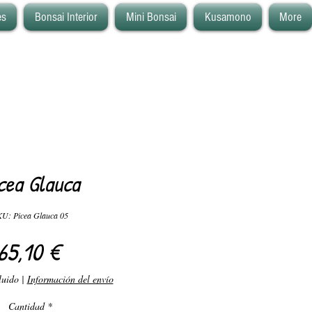
es
Bonsai Interior
Mini Bonsai
Kusamono
More
cea Glauca
U: Picea Glauca 05
Precio
65,10 €
luido
|
Información del envío
Cantidad
*