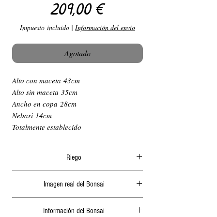
Precio
209,00 €
Impuesto incluido
|
Información del envío
Agotado
Alto con maceta 43cm
Alto sin maceta 35cm
Ancho en copa 28cm
Nebari 14cm
Totalmente establecido
Riego
El riego en verano ha de ser diario y
Imagen real del Bonsai
abundante, generalmente por la mañana o a
ultima hora de la tarde, nunca cuando le de el
Actualizamos periódicamente las fotografías de
sol ya que podría quemar las hojas o algunas
Información del Bonsai
nuestra página web.
raíces. 2 días sin riego en verano podrían secar