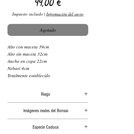
Precio
99,00 €
Impuesto incluido
|
Información del envío
Agotado
Alto con maceta 39cm
Alto sin maceta 32cm
Ancho en copa 22cm
Nebari 4cm
Totalmente establecido
Riego
El riego en verano ha de ser diario y
Imágenes reales del Bonsai
abundante, generalmente por la mañana o a
ultima hora de la tarde, nunca cuando le de el
Actualizamos periódicamente las fotografías de
sol ya que podría quemar las hojas o algunas
Especie Caduca
nuestra página web.
raíces. 2 días sin riego en verano podrían secar