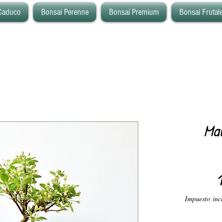
Caduco
Bonsai Perenne
Bonsai Premium
Bonsai Frutal
Ma
Impuesto inc