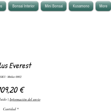
es
Bonsai Interior
Mini Bonsai
Kusamono
More
lus Everest
SKU: Malus 0002
Precio
109,20 €
luido
|
Información del envío
Cantidad
*