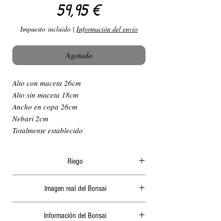
Precio
59,95 €
Impuesto incluido
|
Información del envío
Agotado
Alto con maceta 26cm
Alto sin maceta 18cm
Ancho en copa 26cm
Nebari 2cm
Totalmente establecido
Riego
El riego en verano ha de ser diario y
Imagen real del Bonsai
abundante, generalmente por la mañana o a
ultima hora de la tarde, nunca cuando le de el
Actualizamos periódicamente las fotografías de
sol ya que podría quemar las hojas o algunas
Información del Bonsai
nuestra página web.