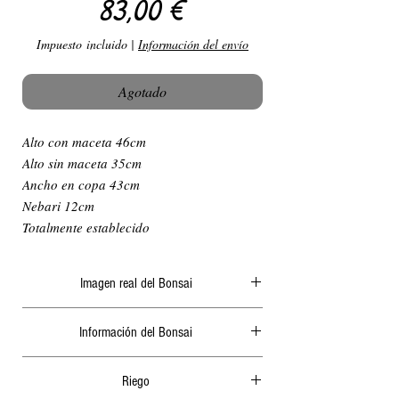
Precio
83,00 €
Impuesto incluido
|
Información del envío
Agotado
Alto con maceta 46cm
Alto sin maceta 35cm
Ancho en copa 43cm
Nebari 12cm
Totalmente establecido
Imagen real del Bonsai
Actualizamos periódicamente las fotografías de
Información del Bonsai
nuestra página web.
El bonsai que aparece en la imagen es el que
Dentro del paquete adjuntamos siempre un
va a recibir. En ningún caso empleamos fotos
Riego
sobre con toda la información del bonsai,
genéricas.