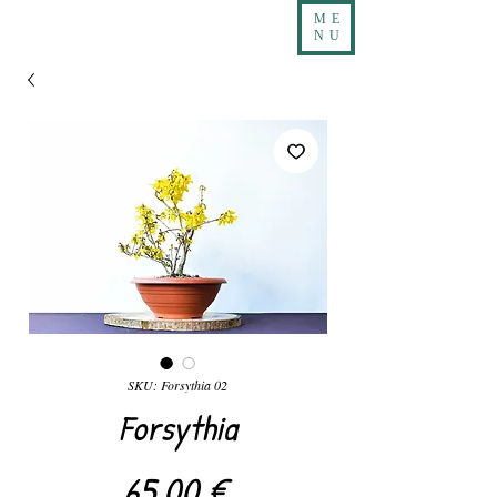
ME
NU
SKU: Forsythia 02
Forsythia
Precio
65,00 €