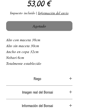
Precio
53,00 €
Impuesto incluido
|
Información del envío
Agotado
Alto con maceta 38cm
Alto sin maceta 30cm
Ancho en copa 32cm
Nebari 6cm
Totalmente establecido
Riego
El riego en verano ha de ser diario y
Imagen real del Bonsai
abundante, generalmente por la mañana o a
ultima hora de la tarde, nunca cuando le de el
Actualizamos periódicamente las fotografías de
sol ya que podría quemar las hojas o algunas
Información del Bonsai
nuestra página web.
raíces. 2 días sin riego en verano podrían secar