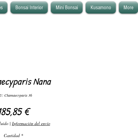
es
Bonsai Interior
Mini Bonsai
Kusamono
More
ecyparis Nana
U: Chamaecyparis 36
Precio
185,85 €
luido
|
Información del envío
Cantidad
*