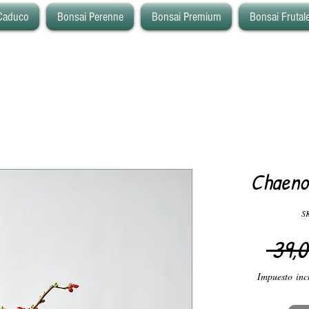
Caduco
Bonsai Perenne
Bonsai Premium
Bonsai Frutal
Chaeno
S
 39,0
Impuesto inc