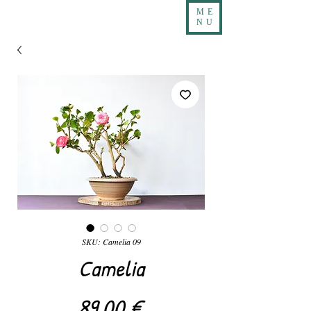
ME
NU
SKU: Camelia 09
Camelia
Precio
89,00 €