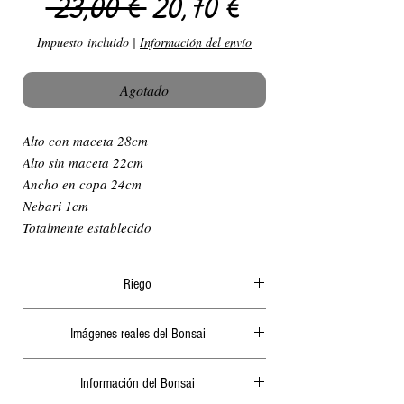
Precio
Precio de ofer
 23,00 € 
20,70 €
Impuesto incluido
|
Información del envío
Agotado
Alto con maceta 28cm
Alto sin maceta 22cm
Ancho en copa 24cm
Nebari 1cm
Totalmente establecido
Riego
El riego en verano ha de ser diario y
Imágenes reales del Bonsai
abundante, generalmente por la mañana o a
ultima hora de la tarde, nunca cuando le de el
Actualizamos periódicamente las fotografías de
sol ya que podría quemar las hojas o algunas
Información del Bonsai
nuestra página web.
raíces. 2 días sin riego en verano podrían secar