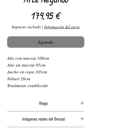
Precio
179,95 €
Impuesto incluido
|
Información del envío
Agotado
Alto con maceta 100cm
Alto sin maceta 85cm
Ancho en copa 105cm
Nebari 26cm
Totalmente establecido
Riego
El riego en verano ha de ser diario y
Imágenes reales del Bonsai
abundante, generalmente por la mañana o a
ultima hora de la tarde, nunca cuando le de el