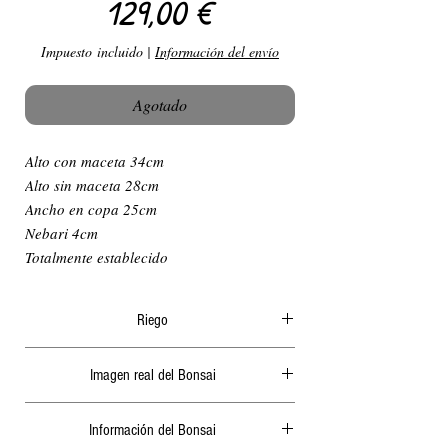
Precio
129,00 €
Impuesto incluido
|
Información del envío
Agotado
Alto con maceta 34cm
Alto sin maceta 28cm
Ancho en copa 25cm
Nebari 4cm
Totalmente establecido
Riego
El riego en verano ha de ser diario y
Imagen real del Bonsai
abundante, generalmente por la mañana o a
ultima hora de la tarde, nunca cuando le de el
Actualizamos periódicamente las fotografías de
sol ya que podría quemar las hojas o algunas
Información del Bonsai
nuestra página web.
raíces. 2 días sin riego en verano podrían secar