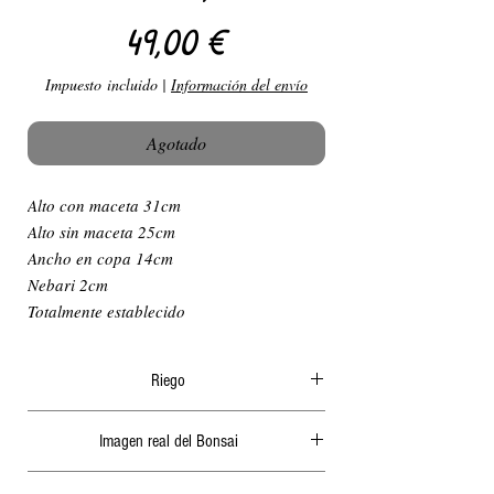
Precio
49,00 €
Impuesto incluido
|
Información del envío
Agotado
Alto con maceta 31cm
Alto sin maceta 25cm
Ancho en copa 14cm
Nebari 2cm
Totalmente establecido
Riego
El riego en verano ha de ser diario y
Imagen real del Bonsai
abundante, generalmente por la mañana o a
ultima hora de la tarde, nunca cuando le de el
Actualizamos periódicamente las fotografías de
sol ya que podría quemar las hojas o algunas