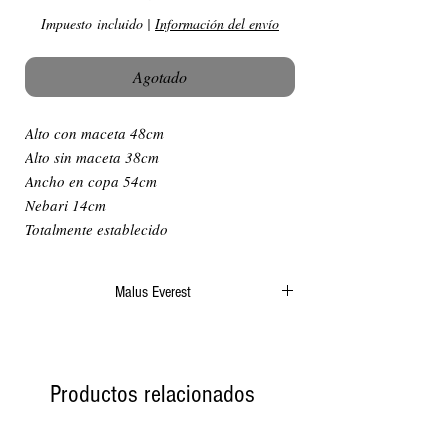
Impuesto incluido
|
Información del envío
Agotado
Alto con maceta 48cm
Alto sin maceta 38cm
Ancho en copa 54cm
Nebari 14cm
Totalmente establecido
Malus Everest
El Malus Everest es una especie de bonsái de
hoja caduca que produce hermosas manzanas,
lo que lo convierte en un frutal perfecto para tu
Productos relacionados
colección. Esta variedad de Malus es conocida
por sus impresionantes flores primaverales
rosadas y blancas que se transforman en unas