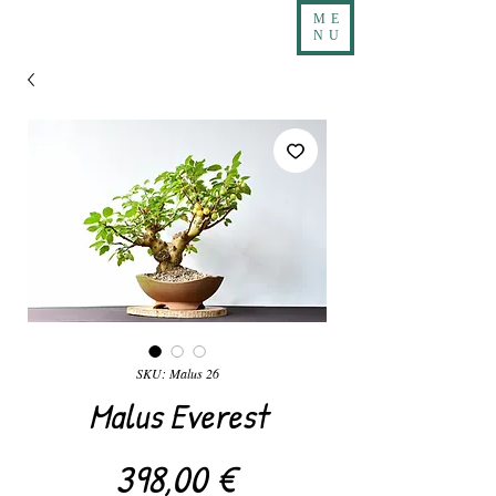
ME
NU
SKU: Malus 26
Malus Everest
Precio
398,00 €