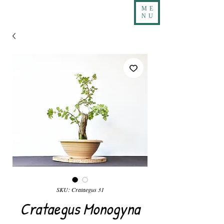
ME
NU
SKU: Crataegus 31
Crataegus Monogyna