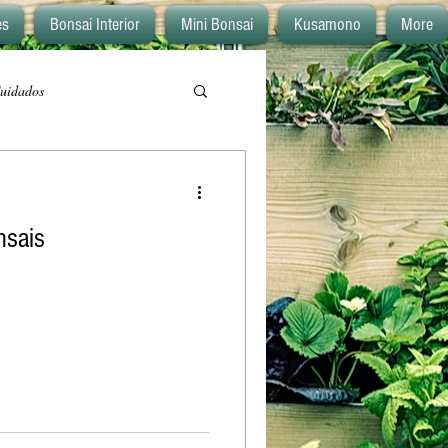
es
Bonsai Interior
Mini Bonsai
Kusamono
More
uidados
nsais