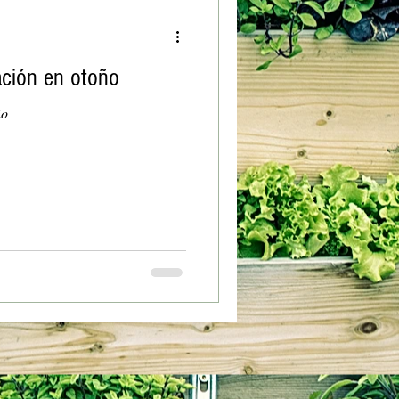
ación en otoño
ño