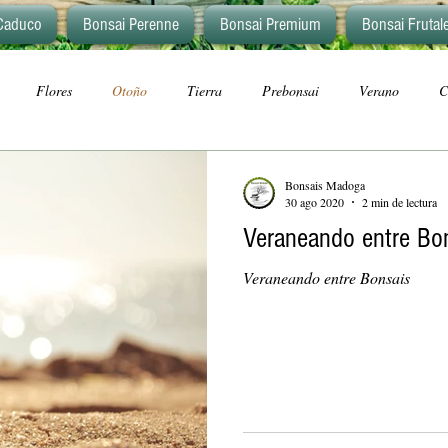
Caduco
Bonsai Perenne
Bonsai Premium
Bonsai Frutal
Flores
Otoño
Tierra
Prebonsai
Verano
C
Bonsais Madoga
30 ago 2020
2 min de lectura
Veraneando entre Bo
Veraneando entre Bonsais