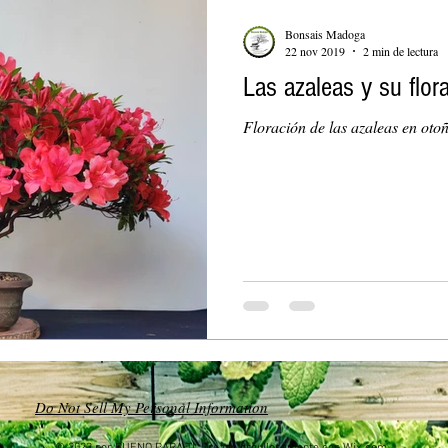
Bonsais Madoga
22 nov 2019
2 min de lectura
Las azaleas y su flor
Floración de las azaleas en oto
Do Not Sell My Personal Information
© 2023 por BUENO PARA TI. Creado orgullosamente con
Wix.com